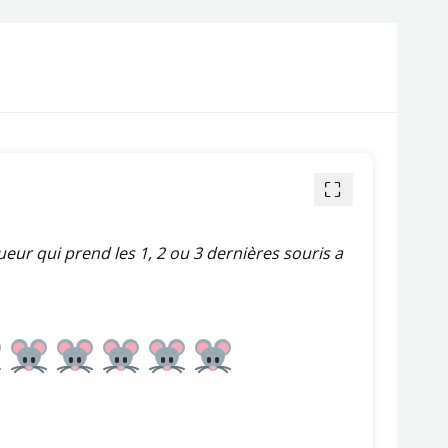
⛶
eur qui prend les 1, 2 ou 3 dernières souris a