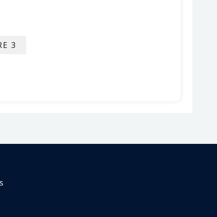
E 3
s