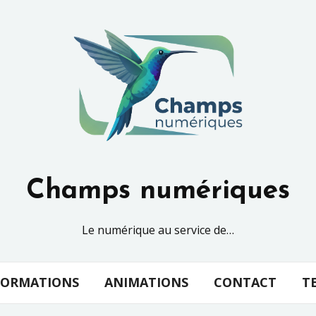
Champs numériques
Le numérique au service de…
FORMATIONS
ANIMATIONS
CONTACT
T